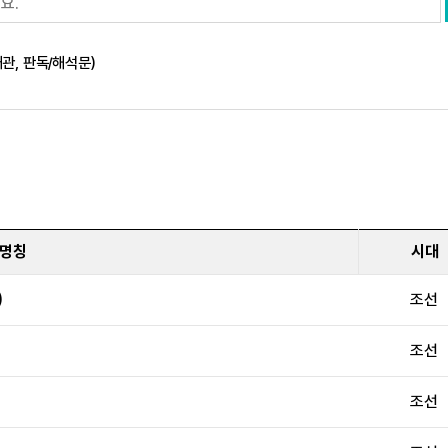
사연구
석조문화유산 보존관리
관, 판독/해석문)
옹관
영산강유역 지석묘
백과
중요 석조문화유산 수리·복원
명칭
시대
한국고고학사전
)
조선
조선
조선