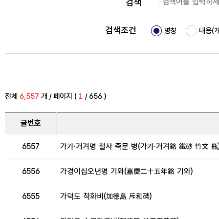
검색
북한 문화유산 조
검색조건
명칭
내용(개
영산강유역 대형
조선왕릉 디지털
전체
6,557
개 / 페이지 (
1
/ 656 )
글번호
초상화
6557
가갸·거겨명 철사 죽문 병(가갸·거겨銘 鐵砂 竹文 甁
6556
가경이십오년명 기와(嘉慶二十五年銘 기와)
향교건축
6555
가덕도 척화비(加德島 斥和碑)