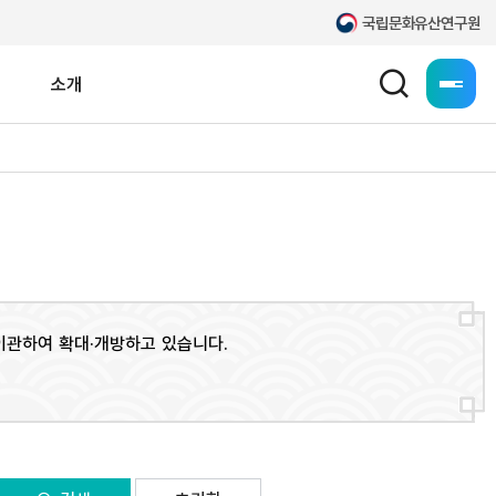
국립문화유산연구원
소개
누리집 
일제강점기 고적조사
공공데이터 개방
고문헌
문화유산 찾아-zoom
국외소재 한국문화유산
 이관하여 확대·개방하고 있습니다.
문화유산 전통재료
보존과학연구