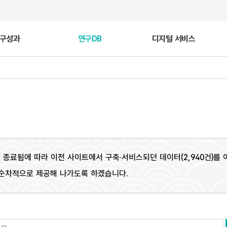
구성과
연구DB
디지털 서비스
비
유산
국가유산 VR산책
고대 목간
학술대회
공지사항
문화유산 갤러리
국외 조사연구
 종료됨에 따라 이전 사이트에서 구축·서비스되던 데이터(2,940건)를
지털 복원
기록화
순차적으로 제공해 나가도록 하겠습니다.
트
백제 문화유적