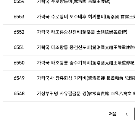
6554
가락국 수로왕릉비(駕洛國 首露王陵碑)
6553
가락국 수로왕비 보주태후 허씨릉비(駕洛國 首露王妃
6552
가락국 태조릉숭선전비(駕洛國 太祖陵崇善殿碑)
6551
가락국 태조왕릉 중건신도비(駕洛國太祖王陵重建神
6550
가락국 태조왕릉 중수기적비(駕洛國太祖王陵重修紀
6549
가락국사 장유화상 기적비(駕洛國師 長遊和尙 紀蹟碑
6548
가상부귀명 사유팔금문 경(家常富貴銘 四乳八禽文 鏡
처음