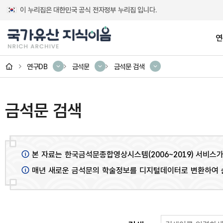
이 누리집은 대한민국 공식 전자정부 누리집 입니다.
연
홈
연구DB
금석문
금석문 검색
연구성과
연구DB
디지털 서비스
소개
고대 건축 복원정
교과서 속 국가
발간자료
소개
금석문 검색
테마 콘텐츠
괘불
본 자료는 한국금석문종합영상시스템(2006~2019) 서비스가
부석사 조사당 벽화 디
금석문
매년 새로운 금석문의 학술정보를 디지털데이터로 변환하여 
미술유산 일러스