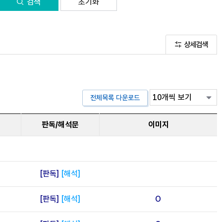
검색
초기화
신라 문화유적
조선시대 개인일기
중원지역 제철기술
전체목록 다운로드
판독/해석문
이미지
한국고고학저널
[판독]
[해석]
[판독]
[해석]
O