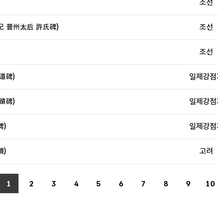
조선
 普州太后 許氏碑)
조선
조선
道碑)
일제강점
蹟碑)
일제강점
)
일제강점
)
고려
1
2
3
4
5
6
7
8
9
10