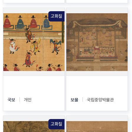
고화질
기사계첩
기영회도
국보
개인
보물
국립중앙박물관
고화질