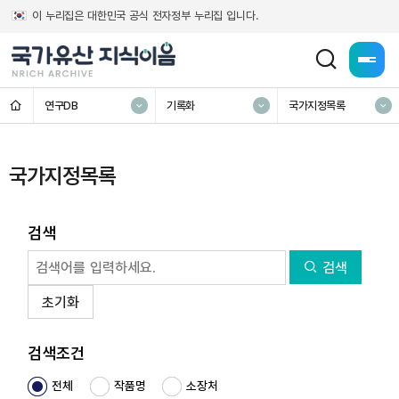
이 누리집은 대한민국 공식 전자정부 누리집 입니다.
전체메
홈
연구DB
기록화
국가지정목록
국가지정목록
검색
검색
초기화
검색조건
전체
작품명
소장처