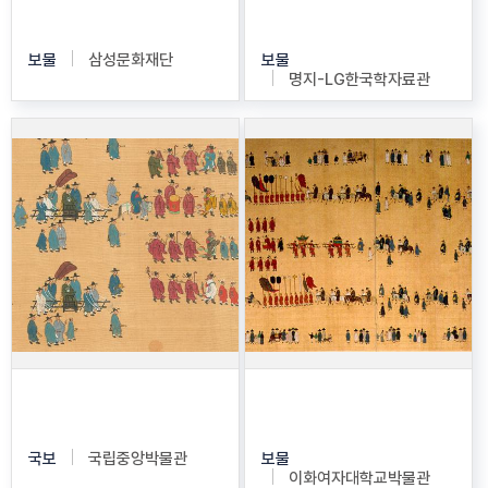
보물
삼성문화재단
보물
명지-LG한국학자료관
기사계첩
기사계첩
국보
국립중앙박물관
보물
이화여자대학교박물관