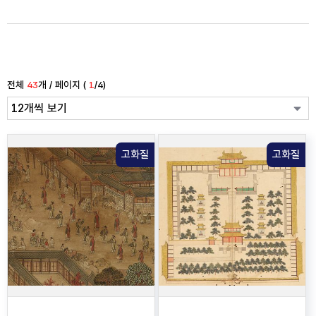
전체
43
개 / 페이지 (
1
/4)
고화질
고화질
경기감영도 병풍
경진년 연행도첩