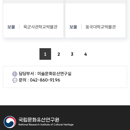
동래부순절도
봉수당진찬도
보물
육군사관학교박물관
보물
동국대학교박물관
1
2
3
4
담당부서 : 미술문화유산연구실
문의 : 042-860-9196