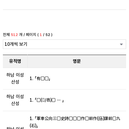
전체
512
개 / 페이지 (
1
/ 52 )
유적명
명문
하남 이성
1. 「有□□」
산성
하남 이성
1. 「□(𢀳/邑)□ … 」
산성
1. 「軍車公向三□史詩□□□作□前作(蒢)課前□九
(石)」