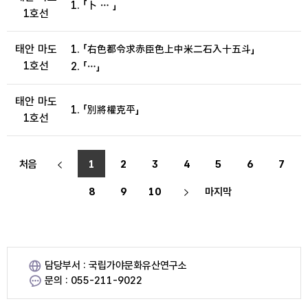
1. 「卜 … 」
1호선
태안 마도
1. 「右色都令求赤臣色上中米二石入十五斗」
1호선
2. 「…」
태안 마도
1. 「別將權克平」
1호선
처음
1
2
3
4
5
6
7
8
9
10
마지막
담당부서 : 국립가야문화유산연구소
문의 : 055-211-9022