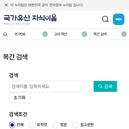
이 누리집은 대한민국 공식 전자정부 누리집 입니다.
전체메
홈
연구DB
고대 목간
목간 검색
목간 검색
검색
검색
초기화
검색조건
전체
유적명
명문
참고문헌