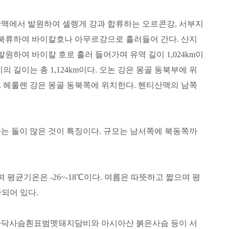
산맥에서 발원하여 셀렝게 강과 합류하는 오르콘강, 서부지
 북류하여 바이칼호나 아무르강으로 흘러들어 간다. 산지
하여 바이칼 호로 흘러 들어가며 유역 길이 1,024km이
길이는 총 1,124km이다. 오논 강은 몽골 동북부에 위
다. 헤룰렌 강은 몽골 동북쪽에 위치한다. 헨티산맥의 남쪽
는 돌이 많은 것이 특징이다. 규모는 남서쪽에 북동쪽까
평균기온은 -26~-18℃이다. 여름은 따뜻하고 짧으며 평
중되어 있다.
닥사슴흰표범멧돼지담비와 아시아산 붉은사슴 등이 서