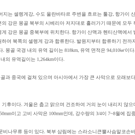
지는 셀렝게강, 수도 울란바타르 주변을 흐르는 툴강, 항가이 
부분의 강은 몽골 북부의 시베리아 저지대로 흘러가기 때문에 모두
렝게 강은 몽골 중북부에 위치한다. 항가이 산맥과 헨티산맥에서 발원
하여 북쪽의 셀렝게 강과 합류한다. 발원지부터 합류하기 전까지의 
몽골 국경 내의 유역 길이는 818km, 유역 면적은 94,010㎢이
의 유역길이는 1,264km이다.
몽골과 중국에 걸쳐 있으며 아시아에서 가장 큰 사막으로 모래보다
기후이다. 겨울은 춥고 맑으며 건조하여 거의 눈이 내리지 않으며 
0mm이고 고비 사막은 100mm인데, 강수량의 3/4이 7~8월에 집
비나무류 등이 있다. 북부 삼림에는 스라소니큰뿔사슴말코손바