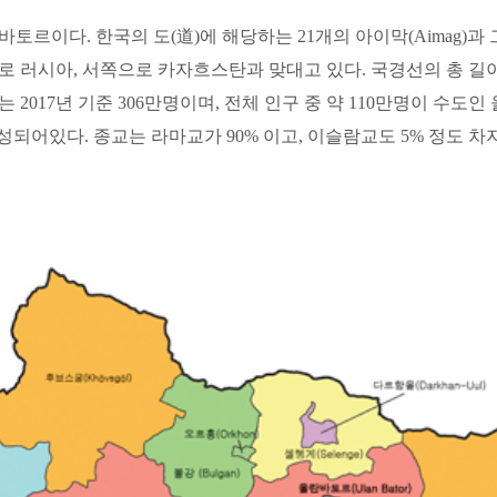
다. 한국의 도(道)에 해당하는 21개의 아이막(Aimag)과 그 하
사연구
석조문화유산 보존관리
 러시아, 서쪽으로 카자흐스탄과 맞대고 있다. 국경선의 총 길이는 8,16
 인구는 2017년 기준 306만명이며, 전체 인구 중 약 110만명이 
옹관
영산강유역 지석묘
 구성되어있다. 종교는 라마교가 90% 이고, 이슬람교도 5% 정도 차
백과
중요 석조문화유산 수리·복원
한국고고학사전