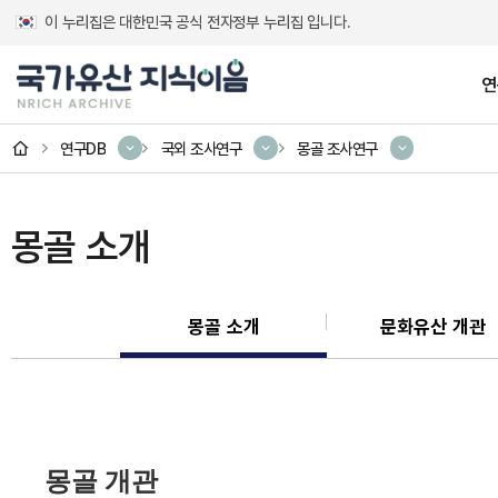
이 누리집은 대한민국 공식 전자정부 누리집 입니다.
연
홈
연구DB
국외 조사연구
몽골 조사연구
연구성과
연구DB
디지털 서비스
소개
고대 건축 복원정
교과서 속 국가
발간자료
소개
몽골 소개
테마 콘텐츠
괘불
몽골 소개
문화유산 개관
부석사 조사당 벽화 디
금석문
미술유산 일러스
몽골 개관