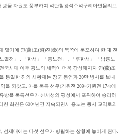
또한 광물 자원도 풍부하여 석탄철광석주석구리아연몰리브
말기에 연(燕)조(趙)진(秦)의 북쪽에 분포하여 한 대 전
노열전」 , 「한서」 「흉노전」 , 「후한서」 「남흉노
전국시대 이후 흉노의 세력이 더욱 강성해지자 연(燕)조
륙을 통일한 진의 시황제는 장군 몽염과 30만 병사를 보내
되찾고, 아들 묵특 선우(기원전 209~기원전 174)에
조 유방을 묵특선우가 산서성의 평성에서 포위하여 승리하
 이러한 화친은 60여년간 지속되면서 흉노는 동서 교역로의
, 선제대에는 다섯 선우가 병립하는 상황에 놓이게 된다.