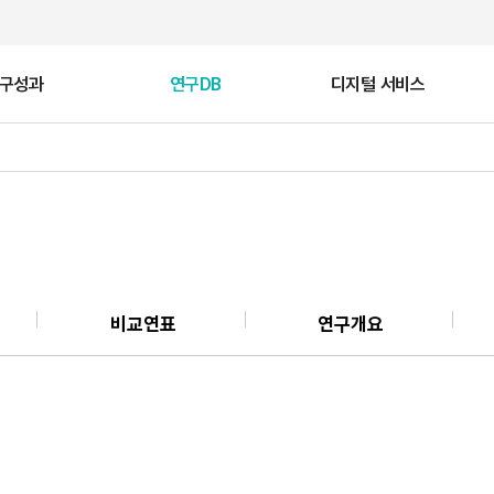
구성과
연구DB
디지털 서비스
비
유산
국가유산 VR산책
고대 목간
학술대회
공지사항
문화유산 갤러리
국외 조사연구
비교연표
연구개요
지털 복원
기록화
트
백제 문화유적