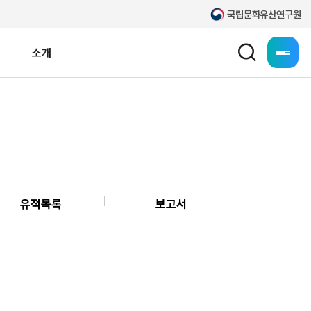
국립문화유산연구원
소개
누리집 
일제강점기 고적조사
공공데이터 개방
고문헌
문화유산 찾아-zoom
국외소재 한국문화유산
유적목록
보고서
문화유산 전통재료
보존과학연구