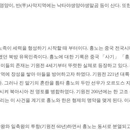
젤영양이, 반(半)사막지역에는 낙타야생양야생말곰 등이 산다. 
족이 세력을 형성하기 시작할 때 부터이다. 흉노는 중국 전국시대 
던 북방 유목민족이다. 흉노에 대한 기록은 중국 「사기」 「흉
이들의 존재는 기원전 4세기부터 뚜렷한 실체로 등장하고 있다. 
지역에 장성을 쌓아 아들을 방어하고자 하였다. 기원전 221년 대
러나 진 말기의 혼란을 틈타 흉노의 두만 선우가 오르도스 지역을 
시켜 북아시아 전 영토를 병합하였다. 기원전 200년에는 한 고
라 불리는 이 사건을 계기로 흉노와 한은 형제의 맹약을 맺게 된다.
왕와 일축왕의 투항(기원전 60년)하면서 흉노는 동서로 분열되고