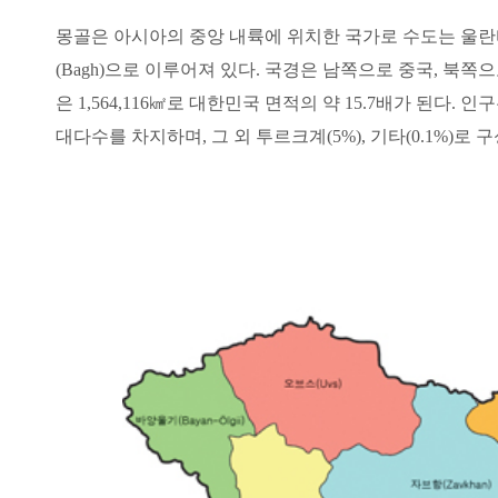
몽골은 아시아의 중앙 내륙에 위치한 국가로 수도는 울란바토르이
북한 문화유산 조
(Bagh)으로 이루어져 있다. 국경은 남쪽으로 중국, 북쪽으로
은 1,564,116㎢로 대한민국 면적의 약 15.7배가 된다.
영산강유역 대형
대다수를 차지하며, 그 외 투르크계(5%), 기타(0.1%)로
조선왕릉 디지털
초상화
향교건축