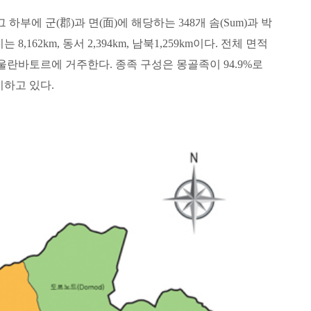
부에 군(郡)과 면(面)에 해당하는 348개 솜(Sum)과 박
신라 문화유적
2km, 동서 2,394km, 남북1,259km이다. 전체 면적
수도인 울란바토르에 거주한다. 종족 구성은 몽골족이 94.9%로
조선시대 개인일기
지하고 있다.
중원지역 제철기술
한국고고학저널