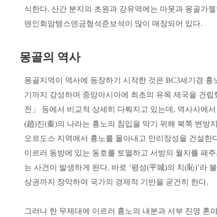
식한다. 산간 분지의 초원과 강유역에는 마못과 몽골가
덴인회암텡스덴금형석준보석이 많이 매장되어 있다.
몽골의 역사
몽골지역이 역사에 등장하기 시작한 것은 BC3세기경 흉노
기까지 강성하며 중앙아시아에 최초의 유목 제국을 건립했
전」 등에서 비교적 상세히 다뤄지고 있는데, 역사사에서 
(趙)진(秦)의 나라는 흉노의 침입을 막기 위해 북쪽 변방
오르도스 지역에서 흉노를 몰아내고 만리장성을 건설한다. 그
이르러 동방에 있는 동호를 토멸하고 서방의 월지를 패주
는 사건이 발생하게 된다. 바로 ‘평성(平城)의 치(恥)’
상권까지 장악하여 국가의 경제적 기반을 굳건히 한다.
그러나 한 무제대에 이르러 흉노의 내분과 서부 진영 혼야