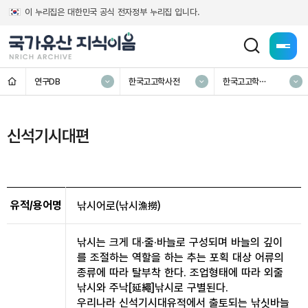
이 누리집은 대한민국 공식 전자정부 누리집 입니다.
전체메
홈
연구DB
한국고고학사전
한국고고학
전문사전
신석기시대편
유적/용어명
낚시어로(낚시漁撈)
낚시는 크게 대·줄·바늘로 구성되며 바늘의 깊이
를 조절하는 역할을 하는 추는 포획 대상 어류의
종류에 따라 탈부착 한다. 조업형태에 따라 외줄
낚시와 주낙[延繩]낚시로 구별된다.
우리나라 신석기시대유적에서 출토되는 낚싯바늘