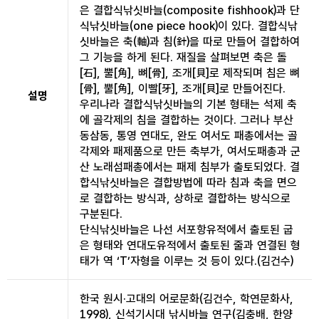
은 결합식낚싯바늘(composite fishhook)과 단
식낚싯바늘(one piece hook)이 있다. 결합식낚
싯바늘은 축(軸)과 침(針)을 따로 만들어 결합하여
그 기능을 하게 된다. 재질을 살펴보면 축은 돌
[石], 뿔[角], 뼈[骨], 조개[貝]로 제작되며 침은 뼈
[骨], 뿔[角], 이빨[牙], 조개[貝]로 만들어진다.
설명
우리나라 결합식낚싯바늘의 기본 형태는 석제 축
에 골각제의 침을 결합하는 것이다. 그러나 부산
동삼동, 통영 연대도, 완도 여서도 패총에서는 골
각제와 패제품으로 만든 축부가, 여서도패총과 군
산 노래섬패총에서는 패제 침부가 출토되었다. 결
합식낚싯바늘은 결합방법에 따라 침과 축을 면으
로 결합하는 방식과, 상하로 결합하는 방식으로
구분된다.
단식낚싯바늘은 나선 서포항유적에서 출토된 굽
은 형태와 연대도유적에서 출토된 줄과 연결된 형
태가 역 ‘T’자형을 이루는 것 등이 있다.(김건수)
한국 원시·고대의 어로문화(김건수, 학연문화사,
1998), 신석기시대 낚시바늘 연구(김충배, 한양