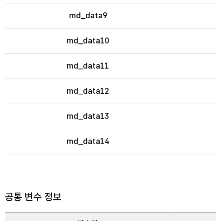
md_data9
md_data10
md_data11
md_data12
md_data13
md_data14
공통 변수 정보