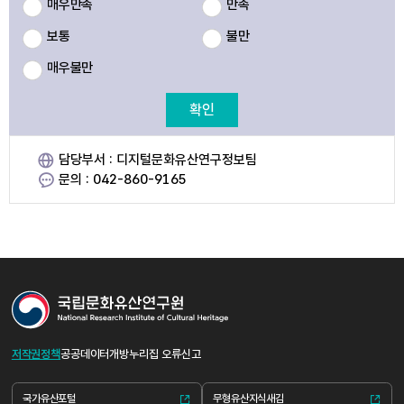
매우만족
만족
보통
불만
매우불만
확인
담당부서 : 디지털문화유산연구정보팀
문의 : 042-860-9165
저작권정책
공공데이터개방
누리집 오류신고
국가유산포털
무형유산지식새김