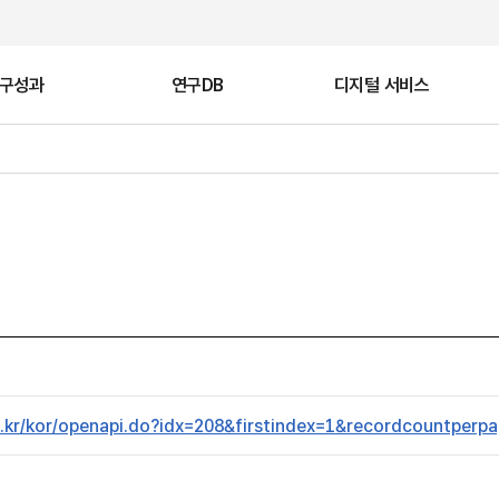
구성과
연구DB
디지털 서비스
비
유산
국가유산 VR산책
고대 목간
학술대회
공지사항
문화유산 갤러리
국외 조사연구
지털 복원
기록화
go.kr/kor/openapi.do?idx=208&firstindex=1&recordcountperp
트
백제 문화유적