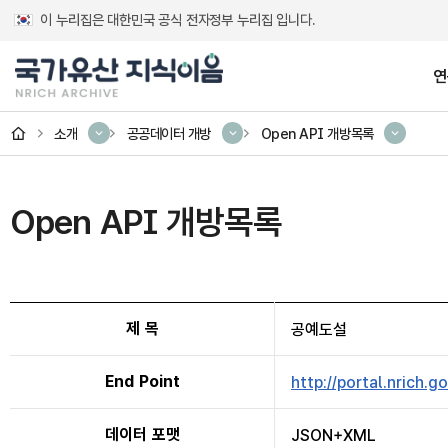
이 누리집은 대한민국 공식 전자정부 누리집 입니다.
연
홈
소개
공공데이터 개방
Open API 개방목록
연구성과
연구DB
디지털 서비스
소개
고대 건축 복원정
교과서 속 국가
발간자료
소개
Open API 개방목록
테마 콘텐츠
괘불
제 목
공예도설
부석사 조사당 벽화 디
금석문
End Point
http://portal.nrich.
미술유산 일러스
데이터 포맷
JSON+XML