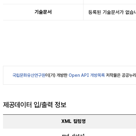
기술문서
북한 문화유산 조
등록된 기술문서가 없습
영산강유역 대형
조선왕릉 디지털
국립문화유산연구원
이(가) 개방한
Open API 개방목록
저작물은 공공누리
초상화
제공데이터 입/출력 정보
향교건축
XML 컬럼명
md_data1