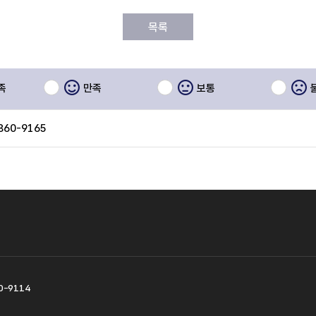
목록
족
만족
보통
860-9165
0-9114