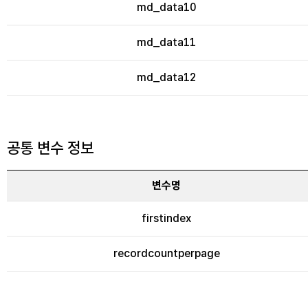
md_data10
md_data11
md_data12
공통 변수 정보
변수명
firstindex
recordcountperpage