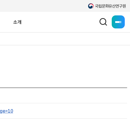
국립문화유산연구원
소개
누리집 
일제강점기 고적조사
공공데이터 개방
고문헌
문화유산 찾아-zoom
국외소재 한국문화유산
문화유산 전통재료
age=10
보존과학연구