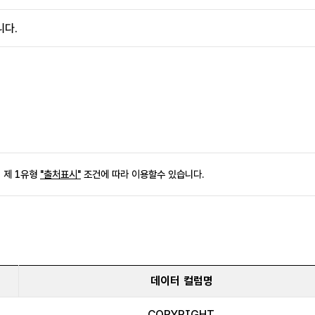
사연구
석조문화유산 보존관리
니다.
옹관
영산강유역 지석묘
백과
중요 석조문화유산 수리·복원
 제 1유형
"출처표시"
조건에 따라 이용할수 있습니다.
한국고고학사전
데이터 컬럼명
COPYRIGHT