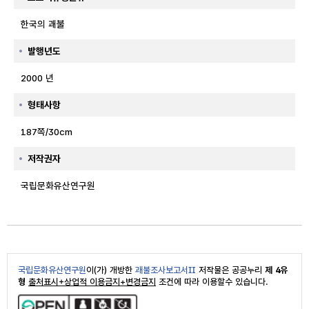
한국의 괘불
발행년도
2000 년
형태사항
187쪽/30cm
저작권자
국립문화유산연구원
국립문화유산연구원
이(가) 개방한
괘불조사보고서Ⅱ
저작물은 공공누리
제 4유
형
출처표시+상업적 이용금지+변경금지
조건에 따라 이용할수 있습니다.