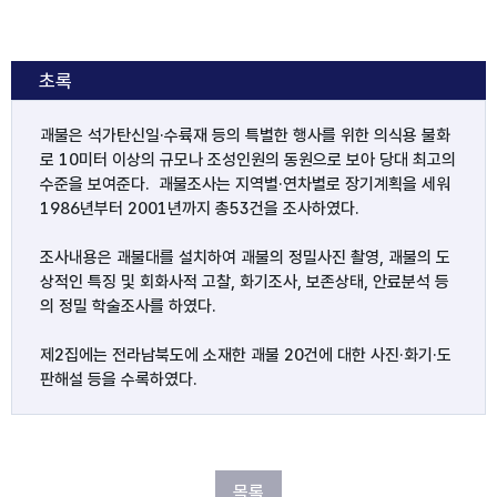
초록
괘불은 석가탄신일·수륙재 등의 특별한 행사를 위한 의식용 불화
로 10미터 이상의 규모나 조성인원의 동원으로 보아 당대 최고의 
수준을 보여준다.  괘불조사는 지역별·연차별로 장기계획을 세워 
1986년부터 2001년까지 총53건을 조사하였다. 

조사내용은 괘불대를 설치하여 괘불의 정밀사진 촬영, 괘불의 도
상적인 특징 및 회화사적 고찰, 화기조사, 보존상태, 안료분석 등
의 정밀 학술조사를 하였다.  

제2집에는 전라남북도에 소재한 괘불 20건에 대한 사진·화기·도
판해설 등을 수록하였다.
목록