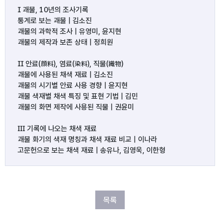
Ⅰ 괘불, 10년의 조사기록

통계로 보는 괘불 | 김소진

괘불의 과학적 조사 | 유영미, 윤지현

괘불의 제작과 보존 상태 | 정희원

Ⅱ 안료(顔料), 염료(染料), 직물(織物)

괘불에 사용된 채색 재료 | 김소진

괘불의 시기별 안료 사용 경향 | 윤지현

괘불 색재별 채색 특징 및 표현 기법 | 김민

괘불의 화면 제작에 사용된 직물 | 권윤미

Ⅲ 기록에 나오는 채색 재료

괘불 화기의 색재 명칭과 채색 재료 비교 | 이나라

고문헌으로 보는 채색 재료 | 송유나, 김영욱, 이한형
목록