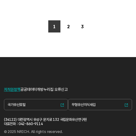
1
2
3
저작권정책
공공데이터개방
누리집 오류신고
국가유산포털
무형유산지식새김
(34122) 대전광역시 유성구 문지로 132 국립문화유산연구원
대표전화 : 042-860-9114
© 2025 NRICH. All rights reserved.