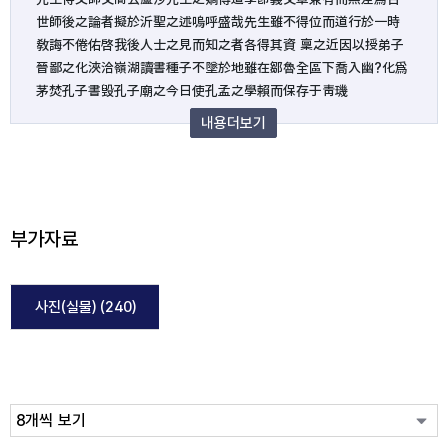
世師後之論者擬於沂聖之述嗚呼盛哉先生雖不得位而道行於一時
敎誨不倦佑啓我後人士之見而知之者各得其資 稟之近因以授弟子
晉鄙之化浹洽嶺湖讀書種子不墜於地雖在鄒魯全區下喬入幽?化爲
茅焚孔子書毁孔子廟之今日使孔孟之學賴而保存于靑璣
내용더보기
부가자료
사진(실물) (
240
)