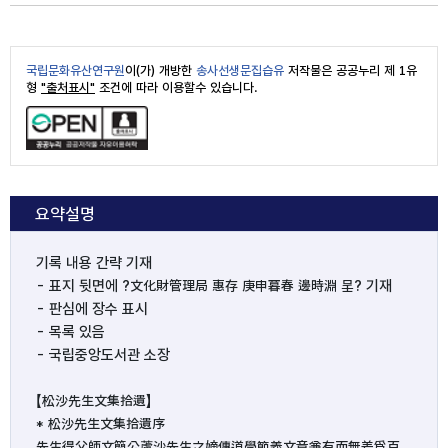
국립문화유산연구원
이(가) 개방한
송사선생문집습유
저작물은 공공누리 제 1유
형
"출처표시"
조건에 따라 이용할수 있습니다.
요약설명
기록 내용 간략 기재

- 표지 뒷면에 ?文化財管理局 惠存 庚申暮春 邊時淵 呈? 기재

- 판심에 장수 표시

- 목록 있음

- 국립중앙도서관 소장

【松沙先生文集拾遺】

* 松沙先生文集拾遺序

先生得父師文簡公蘆沙先生之嫡傳道學節義文章兼有而無差爲百