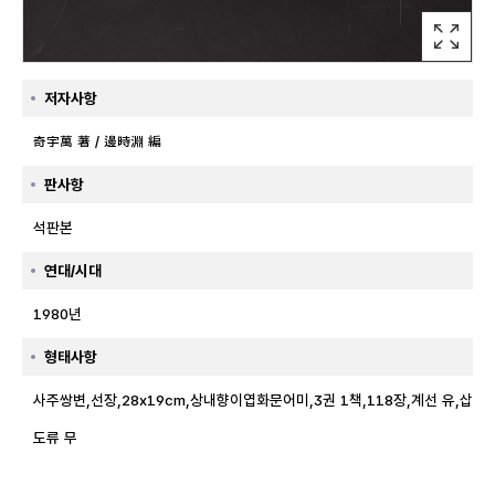
저자사항
奇宇萬 著 / 邊時淵 編
판사항
석판본
연대/시대
1980년
형태사항
사주쌍변,선장,28x19cm,상내향이엽화문어미,3권 1책,118장,계선 유,삽
도류 무