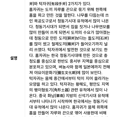
斧)와 턱자귀(有段手斧) 2가지가 있다.
홈자귀는 도끼 자루를 끈으로 묶기 위해 한쪽에
홈을 파고 만든 것을 말한다. 나무를 다듬는데 쓰
인 목공도구로서 청동기시대 유적에서 많이 나온
다. 청동기시대가 되면서 집을 짓거나 나무연모를
많이 만들어 쓰게 되면서 도끼의 수요가 많아졌는
데 청동으로 만든 도끼(銅斧)보다는 돌도끼(石斧)
를 많이 썼고 철제도끼(鐵斧)가 들어오기까지 널
리 쓰였다. 턱자귀에서 발전한 것으로 보기도 한
다. 홈자귀는 한국 청동기시대에 만든 것으로 충
설명
청도를 중심으로 한반도 중서부 지역을 중심으로
분포하고 있으며, 벼농사와 함께 일본에까지 전해
져 야요이문화기(彌生文化期)에 많이 보인다.
턱자귀는 몸체 중간에서부터 턱이 지어 올라가는
모양을 하고 있다. 턱자귀는 황해도, 평안도 지역
의 팽이형토기(角形土器) 관련 유적에서 많이 나
온다. 중국 화남(華南) 지방의 신석기시대 유적에
서부터 나타나기 시작하며 한국에서는 청동기시
대 유적에서 많이 나온다. 홈자귀가 몸체 위쪽에
홈을 만들어 자루와 끈으로 엮어 사용한데 비해