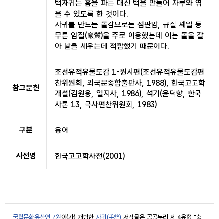
턱자귀는 홈을 파는 대신 턱을 만들어 자루와 엮
을 수 있도록 한 것이다.
자귀를 만드는 돌감으로는 점판암, 규질 셰일 등
무른 암질(巖質)을 주로 이용했는데 이는 돌을 갈
아 날을 세우는데 적합했기 때문이다.
조선유적유물도감 1-원시편(조선유적유물도감편
찬위원회, 외국문종합출판사, 1988), 한국고고학
참고문헌
개설(김원용, 일지사, 1986), 석기(윤덕향, 한국
사론 13, 국사편찬위원회, 1983)
구분
용어
사전명
한국고고학사전(2001)
국립문화유산연구원
이(가) 개방한
자귀(手斧)
저작물은 공공누리 제 4유형
"출