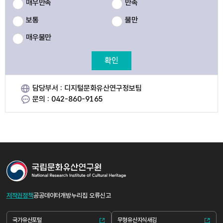
매우만족
만족
보통
불만
매우불만
확인
담당부서 : 디지털문화유산연구정보팀
문의 : 042-860-9165
저작권정책
공공데이터개방
누리집 오류신고
국가유산포털
무형유산지식새김